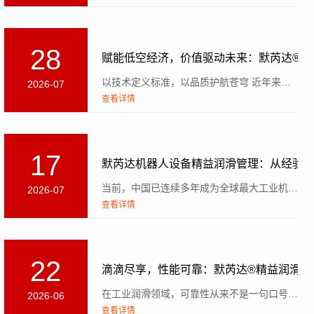
28
赋能低空经济，价值驱动未来：默芮达®全
以技术定义标准，以品质护航苍穹 近年来，无人机在诸多应用领域展现出巨大潜力，推动国内...
2026-07
查看详情
17
默芮达机器人设备精益润滑管理：从经验
当前，中国已连续多年成为全球最大工业机器人市场，近三年新增装机量占全球一半以上。工业机器人大规模部署...
2026-07
查看详情
22
滴滴尽享，性能可靠：默芮达®精益润滑以
在工业润滑领域，可靠性从来不是一句口号，而是衡量产品价值的核心标尺。对默芮达®精益润滑而言...
2026-06
查看详情