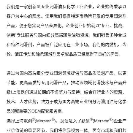
我们是一家创新型专业润滑油及化学工业企业，企业始终秉承以
客户为中心的理念。使用我们根据特定市场所开发的专用润滑剂
产品，便于您实现产品差异化。企业创业伊始就以“专业、挑战、
创新”专注服务与国内细分高端润滑油脂领域。我们销售多种合成
和特种润滑剂，产品被广泛应用在工业市场。我们的内燃机、齿
轮、液压传动和轴承润滑剂因卓越品质已经赢得了良好的声誉。
通过为国内高端细分专业润滑领域提供与高品质润滑产品，以更
节能，更高品质的专用润滑产品，推动该领域润滑技术与产品升
级!上海默创通过长期的不懈努力与坚持、结合在行业内的资源、
技术、人才优势，致力于成为国内高端专业细分润滑用油与化学
品领域重要的OEM配套服务商。
®
®
®
®
选择上海默创
(Merston
)，您便进入了默创
(Merston
)企业产
业价值链的重要环节，我们将你我视为一体，面向市场和我们共