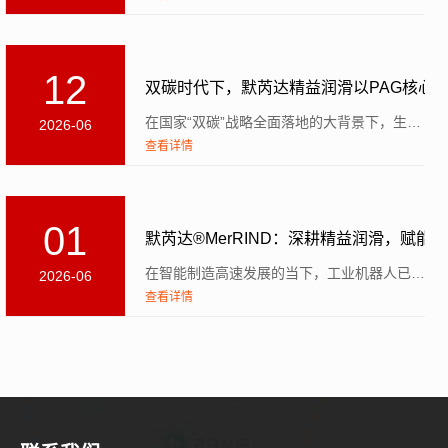
12
双碳时代下，默芮达精益润滑以PAG核心
在国家“双碳”战略全面落地的大背景下，生态环境部早在2021年1月便出台专项指导意见，明确要求钢铁...
2026-06
查看详情
01
默芮达®MerRIND：深耕精益润滑，赋能
在智能制造高速发展的当下，工业机器人已成为汽车制造、高端装备等领域的核心生产载体。相关数据表明，国...
2026-06
查看详情