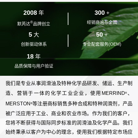
2008
300
年
+
经销商遍布全国
®
默芮达
品牌创立
5
50
大
+
创新驱动体系
专业配套服务(OEM)
18
年
品质保障与用户验证
我们是专业从事润滑油及特种化学品研发、储运、生产制
造、营销于一体的化学工业企业，使用MERRIND
、
®
MERSTON
等注册商标销售多种合成和特种润滑剂，产品
®
被广泛应用于工业、商业和农业市场。作为我们的客户，
您将不断获得与国际同步标准的润滑油及化学产品。我们
始终秉承以客户为中心的理念，使用我们根据特定市场应