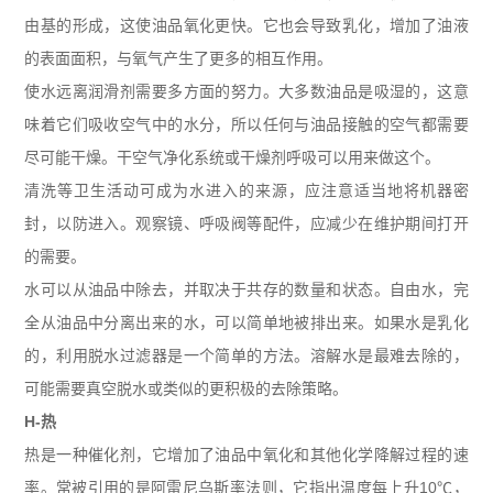
由基的形成，这使油品氧化更快。它也会导致乳化，增加了油液
的表面面积，与氧气产生了更多的相互作用。
使水远离润滑剂需要多方面的努力。大多数油品是吸湿的，这意
味着它们吸收空气中的水分，所以任何与油品接触的空气都需要
尽可能干燥。干空气净化系统或干燥剂呼吸可以用来做这个。
清洗等卫生活动可成为水进入的来源，应注意适当地将机器密
封，以防进入。观察镜、呼吸阀等配件，应减少在维护期间打开
的需要。
水可以从油品中除去，并取决于共存的数量和状态。自由水，完
全从油品中分离出来的水，可以简单地被排出来。如果水是乳化
的，利用脱水过滤器是一个简单的方法。溶解水是最难去除的，
可能需要真空脱水或类似的更积极的去除策略。
H-
热
热是一种催化剂，它增加了油品中氧化和其他化学降解过程的速
率。常被引用的是阿雷尼乌斯率法则，它指出温度每上升
10
℃，