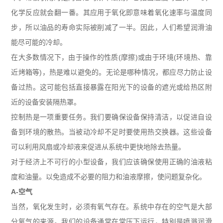
化学反应就会翻一番。其应用于氧化即意味着氧化速率与温度同
步，所以油品的寿命实际被削减了一半。因此，人们希望润滑油
能尽可能的冷却。
在大多数情况下，由于操作的性质
(
摩擦
)
或由于环境
(
环境热、靠
近烤箱等
)
，热是难以避免的。无论是哪种情况，都应尽力防止设
备过热。这可能包括直接暴露在阳光下的设备的遮光或给热区附
近的设备安装隔热罩。
控制热是一项重要任务。我们要确保设备保持清洁，以促进自设
备到环境的散热。当被动冷却不足时要使用热交换器。这些设备
可以利用风扇或冷却液来促进从系统中更快地除去热量。
对于经济上不可行的小型设备，我们应该确保使用正确的油液粘
度和油量。以免造成不必要的阻力和油液摩擦，使问题复杂化。
A-
空气
当然，氧化发生时，必须有氧气存在。系统中存在的空气是大部
分氧气的来源。我们的设备通常在常压下运行，特别是喷溅润滑