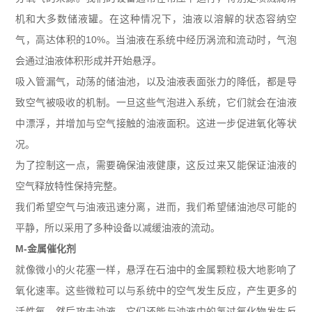
机和大多数储液罐。在这种情况下，油液以溶解的状态容纳空
气，高达体积的
10%
。当油液在系统中经历涡流和流动时，气泡
会通过油液体积形成并开始悬浮。
吸入管漏气，动荡的储油池，以及油液表面张力的降低，都是导
致空气被吸收的机制。一旦这些气泡进入系统，它们就会在油液
中漂浮，并增加与空气接触的油液面积。这进一步促进氧化等状
况。
为了控制这一点，需要确保油液健康，这反过来又能保证油液的
空气释放特性保持完整。
我们希望空气与油液迅速分离，进而，我们希望储油池尽可能的
平静，所以采用了多种设备以减缓油液的流动。
M-
金属催化剂
就像微小的火花塞一样，悬浮在石油中的金属颗粒极大地影响了
氧化速率。这些微粒可以与系统中的空气发生反应，产生更多的
活性氧，然后攻击油液。它们还能与油液中的氢过氧化物发生反