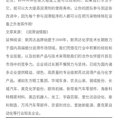
记住，
W-H-A-M
在很大程度上是可以控制的，如果我们专注于
它，就可以大大提高润滑剂的使用寿命。让你的团队参与到这些
改进中，因为每个参与润滑程序的人都可以在把污染物排除在设
备之外发挥作用
!
文章来源：《润滑油情报》
延伸阅读：默芮达品牌始建于2008年，默芮达化学技术长期致力
于国内高端细分润滑市场领域。我们凭借在行业中积累的经验和
专业技能，以及创新产品与技术来帮助我们的合作伙伴提升其在
市场中的竞争力。企业经过长期不懈努力与坚持，已经为国内诸
多企业提供精益、绿色、高质量的专业级默芮达润滑产品与化学
产品。诸如东方精工集团、华域车身、农夫山泉、钢诺股份、长
城汽车、奥克化学股份、欧玮机械、新常泰汽车零部件、海泰科
特精密材料、奥迈机器人、龙工、宇森百联、爱仕达自动化、泰
利制造、万鸿汽车零部件、京瓷利优比、爱驰新能源、康克莱自
动化等行业知名企业。