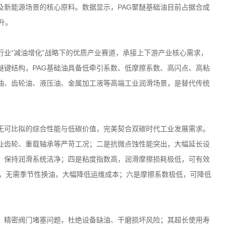
及新能源场景的核心原料。数据显示，
PAG
聚醚基础油目前占据合成
升。
行业
“
减油增化
”
战略下的优质产业赛道，承接上下游产业核心需求，
醚键结构，
PAG
基础油具备低牵引系数、低摩擦系数、高闪点、高粘
油、齿轮油、液压油、金属加工液等高端工业润滑场景，是替代传统
无可比拟的综合性能与低碳价值，完美契合双碳时代工业发展需求。
业齿轮、重载轴承等严苛工况；二是抗微点蚀性能突出，大幅延长设
，保持润滑系统洁净；四是粘度指数高，润滑摩擦损耗极低，可有效
，无需季节性换油，大幅降低运维成本；六是摩擦系数极低，可降低
、精密阀门堵塞问题，杜绝设备缺油、干磨损坏风险；其超长使用寿