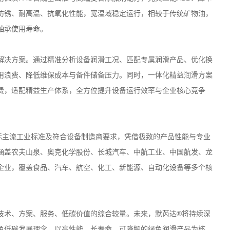
防锈、耐高温、抗氧化性能，宽温域稳定运行，相较于传统矿物油，
轴承使用寿命。
解决方案。通过精准分析设备润滑工况、匹配专属润滑产品、优化换
用浪费、降低维保成本与备件储备压力。同时，一体化精益润滑方案
费，适配精益生产体系，全方位提升设备运行效率与企业核心竞争
标主流工业标准及符合设备制造商要求，凭借极致的产品性能与专业
涵盖农夫山泉、奥克化学股份、长城汽车、中航工业、中国航发、龙
企业，覆盖食品、汽车、航空、化工、新能源、自动化设备等多个核
技术、方案、服务、低碳价值的综合较量。未来，默芮达
®
将持续深
色低碳发展理念，以高性能、长寿命、可降解的绿色润滑产品为核