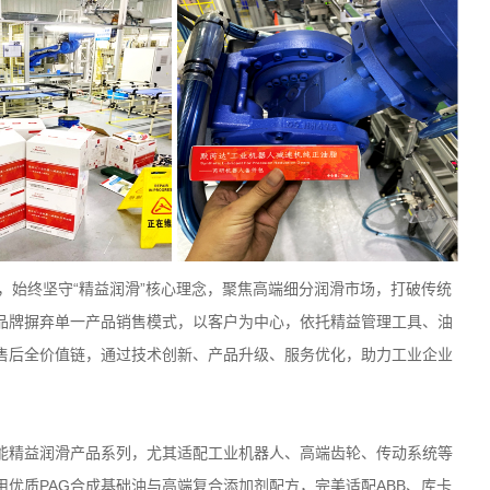
，始终坚守
“
精益润滑
”
核心理念，聚焦高端细分润滑市场，打破传统
品牌摒弃单一产品销售模式，以客户为中心，依托精益管理工具、油
售后全价值链，通过技术创新、产品升级、服务优化，助力工业企业
能精益润滑产品系列，尤其适配工业机器人、高端齿轮、传动系统等
用优质
PAG
合成基础油与高端复合添加剂配方，完美适配
ABB
、库卡