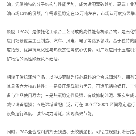
油，凭借独特的分子结构与性能优势，成为适配双碳趋势、高端工业
油市场
13%
的份额，年需求量稳定在
12
万吨左右，市场认可度持续攀
聚醚（
PAG
）是依托化工聚合工艺制成的高性能有机聚合物，是石化
应用场景覆盖工业制造、汽车、风电、电子等诸多领域。基于独特的
度指数、优异抗氧化性与热稳定性等核心优势，可广泛应用于压缩机
矿物油的高性能绿色基础油。
相较于传统润滑产品，以
PAG
聚醚为核心原料的全合成润滑剂，拥有
其具备六大核心特性：一是极压承载能力优异，可适配蜗轮蜗杆、工
备与油品使用寿命；三是热氧稳定性极强，有效抑制油泥、积炭生成
减少设备磨损；五是温域适配广泛，可在
-30℃
至
300℃
区间稳定运行
设备运行温度、减少动力消耗，实现高效节能。
同时，
PAG
全合成润滑剂无残渣、无胶质淤积，可彻底规避润滑管路