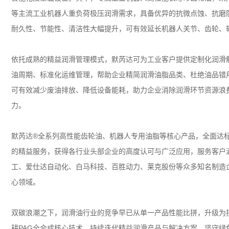
等主流工业机器人重负荷极压润滑需求，具备优异的抗微点蚀、抗磨
耐久性、节能性、清洁性大幅提升，可有效延长机器人关节、齿轮、
依托成熟的精益润滑管理模式，默芮达可为工业客户提供定制化润滑
油周期、标准化运维管理，帮助企业精简润滑油脂品类、杜绝油品错
可有效减少废油排放、降低设备能耗，助力企业消除润滑环节资源浪
力。
默芮达
®
全系列高性能齿轮油、机器人专用油脂等核心产品，全面达
的精益服务，获得各行业头部企业的高度认可与广泛应用，服务客户
工、爱仕达自动化、白马科技、百胜动力、莱克股份等众多知名制造
心领域。
双碳浪潮之下，润滑油行业的竞争早已从单一产品性能比拼，升级为
耕
PAG
全合成核心技术，持续迭代精益润滑产品与解决方案，坚守绿