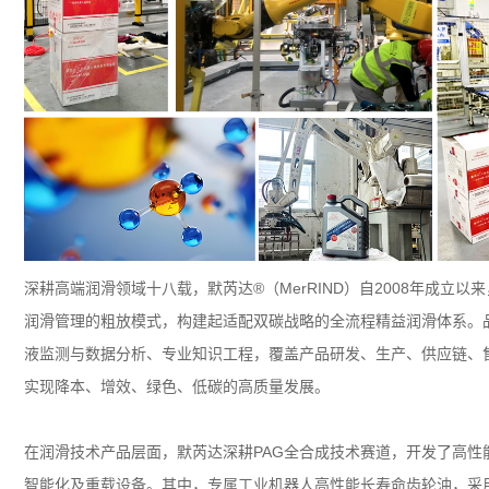
深耕高端润滑领域十八载，默芮达
®
（
MerRIND
）自
2008
年成立以来
润滑管理的粗放模式，构建起适配双碳战略的全流程精益润滑体系。
液监测与数据分析、专业知识工程，覆盖产品研发、生产、供应链、
实现降本、增效、绿色、低碳的高质量发展。
在润滑技术产品层面，默芮达深耕
PAG
全合成技术赛道，开发了高性
智能化及重载设备。其中，专属工业机器人高性能长寿命齿轮油，采