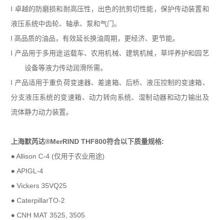
l 卓越的防磨损和耐高压性，出色的抗剪切性能，保护传动装置和
液压系统中齿轮、轴承、泵和气门。
l 高品质的油品，有效延长换油周期，更经济、更节能。
l 产品用于多用途运载车、农用机械、建筑机械，草坪养护和园艺
设备等液力传动润滑所需。
l 产品适用于重负荷变速器、差速箱、后桥、液压控制的变速箱、
分支液压系统的变速箱、动力转向系统、湿制动器和动力输出及
流体静力动力装置。
上海默芮达
®
MerRIND THF800符合以下质量规格:
● Allison C-4 (仅用于农业用途)
●
APIGL-4
●
Vickers 35VQ25
●
CaterpillarTO-2
●
CNH MAT 3525, 3505