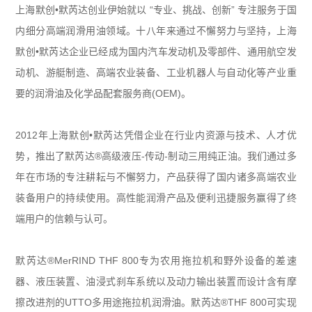
上海默创•默芮达创业伊始就以 “专业、挑战、创新” 专注服务于国
内细分高端润滑用油领域。十八年来通过不懈努力与坚持，上海
默创•默芮达企业已经成为国内汽车发动机及零部件、通用航空发
动机、游艇制造、高端农业装备、工业机器人与自动化等产业重
要的润滑油及化学品配套服务商(OEM)。
2012年上海默创•默芮达凭借企业在行业内资源与技术、人才优
势，推出了默芮达®高级液压-传动-制动三用纯正油。我们通过多
年在市场的专注耕耘与不懈努力，产品获得了国内诸多高端农业
装备用户的持续使用。高性能润滑产品及便利迅捷服务赢得了终
端用户的信赖与认可。
默芮达
®
MerRIND THF 800专为农用拖拉机和野外设备的差速
器、液压装置、油浸式刹车系统以及动力输出装置而设计含有摩
擦改进剂的UTTO多用途拖拉机润滑油。默芮达
®
THF 800可实现