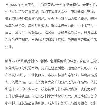
自 2008 年创立至今，上海默芮达®十八年坚守初心、守正创新，
始终专注精益润滑领域。我们不追逐大宗化工原料规模化赛道，
潜心深耕
特种润滑核心技术
。如今行业进入向内深挖能耗、精控
效率的新阶段，原料红利消退、碳成本逐步内化，企业省下每一
度电、减少每一笔碳排放、缩减每一次设备维修成本，皆是实实
在在的经营利润。市场终将深耕科技赋能、践行精益管理的优质
企业。
默芮达®始终秉持
创业、创新、创顾客价值
的理念，自创立之初便
聚焦高端细分润滑市场，先后在游艇制造、通用航空发动机、汽
车空调压缩机、工业机器人、市政园林设备等领域，推出高品质
专用润滑产品，现已成长为各大高端细分赛道的标杆品牌。依托
积淀十八年的专业人才、核心技术与行业数据资源，我们为合作
伙伴提供接轨国际标准的定制化润滑解决方案，通过降低设备摩
擦损耗、延长油品更换周期、减少非计划停机与维修频次，实打