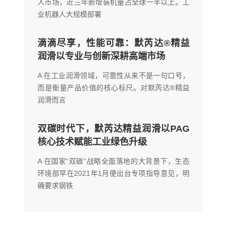
人市场，近三年新增装机量占全球一半以上。工
业机器人大规模部署
滴滴尽享，性能可靠：默芮达®精益
润滑以专业与创新深耕高端市场
A 在工业润滑领域，可靠性从来不是一句口号，
而是衡量产品价值的核心标尺。对默芮达®精益
润滑而言
双碳时代下，默芮达精益润滑以PAG
核心技术赋能工业绿色升级
A 在国家“双碳”战略全面落地的大背景下，生态
环境部早在2021年1月便出台专项指导意见，明
确要求钢铁