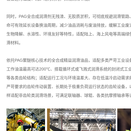
同时，
PAG
全合成润滑剂无残渣、无胶质淤积，可彻底规避润滑管路
命可有效延长设备换油周期，减少油品消耗与废油排放，缓解工业废
生物降解、水溶性、环境友好等特性，适配陆上、海上风电等高端绿
滑材料。
依托
PAG
聚醚核心技术的全合成精益润滑油品，适配多类严苛工业设
工作油温最高可达
200℃
、搭载循环式或飞溅式润滑系统的封闭式工
等各类齿轮结构；适配运行工况与环境温差大、存在低温冷启动需求
严苛要求的齿轮传动装置、长期处于极重负荷运行状态的齿轮设备，
样适配非齿轮类润滑场景，可满足联轴器、球辊、各类抗摩擦轴承等