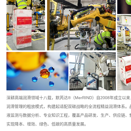
深耕高端润滑领域十八载，默芮达
®
（
MerRIND
）自
2008
年成立以来
润滑管理的粗放模式，构建起适配双碳战略的全流程精益润滑体系。
液监测与数据分析、专业知识工程，覆盖产品研发、生产、供应链、
实现降本、增效、绿色、低碳的高质量发展。