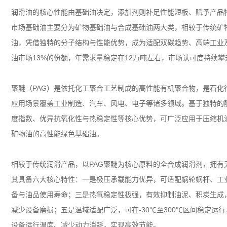
润滑油的核心性能由基础油决定，添加剂则补足性能短板、赋予产品
市场基础油主要分为矿物基础油与合成基础油两大类，相较于传统矿
油，凭借独特的分子结构与性能优势，成为适配双碳趋势、高端工业
油市场
13%
的份额，年需求量稳定在
12
万吨左右，市场认可度持续攀
聚醚（
PAG
）是依托化工聚合工艺制成的高性能有机聚合物，是石化
应用场景覆盖工业制造、汽车、风电、电子等诸多领域。基于独特的
度指数、优异抗氧化性与热稳定性等核心优势，可广泛应用于压缩机
矿物油的高性能绿色基础油。
相较于传统润滑产品，以
PAG
聚醚为核心原料的全合成润滑剂，拥有
其具备六大核心特性：一是极压承载能力优异，可适配蜗轮蜗杆、工
备与油品使用寿命；三是热氧稳定性极强，有效抑制油泥、积炭生成
减少设备磨损；五是温域适配广泛，可在
-30℃
至
300℃
区间稳定运行
设备运行温度、减少动力消耗，实现高效节能。