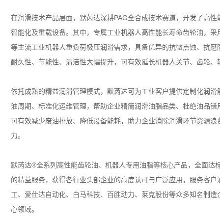
在润滑技术产品层面，默芮达深耕
PAG
全合成技术赛道，开发了高性
智能化及重载设备。其中，专属工业机器人高性能长寿命齿轮油，采
等主流工业机器人重负荷极压润滑需求，具备优异的抗微点蚀、抗磨
耐久性、节能性、清洁性大幅提升，可有效延长机器人关节、齿轮、
依托成熟的精益润滑管理模式，默芮达可为工业客户提供定制化润滑
油周期、标准化运维管理，帮助企业精简润滑油脂品类、杜绝油品错
可有效减少废油排放、降低设备能耗，助力企业消除润滑环节资源浪
力。
默芮达
®
全系列高性能齿轮油、机器人专用油脂等核心产品，全面达
的精益服务，获得各行业头部企业的高度认可与广泛应用，服务客户
工、爱仕达自动化、白马科技、百胜动力、莱克股份等众多知名制造
心领域。