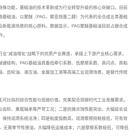
特殊功能，基础油的技术革新成为行业转型升级的核心突破口。目前
物基础油，以聚醚（
PAG
，聚亚烷基二醇）为代表的全合成五类基础
及新能源场景的核心原料。数据显示，
PAG
聚醚基础油目前占据合成
升。
行业
“
减油增化
”
战略下的优质产业赛道，承接上下游产业核心需求，
醚键结构，
PAG
基础油具备低牵引系数、低摩擦系数、高闪点、高粘
油、齿轮油、液压油、金属加工液等高端工业润滑场景，是替代传统
无可比拟的综合性能与低碳价值，完美契合双碳时代工业发展需求。
业齿轮、重载轴承等严苛工况；二是抗微点蚀性能突出，大幅延长设
，保持润滑系统洁净；四是粘度指数高，润滑摩擦损耗极低，可有效
，无需季节性换油，大幅降低运维成本；六是摩擦系数极低，可降低