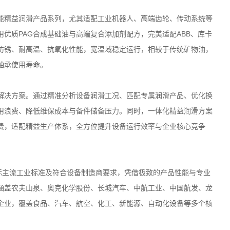
能精益润滑产品系列，尤其适配工业机器人、高端齿轮、传动系统等
用优质
PAG
合成基础油与高端复合添加剂配方，完美适配
ABB
、库卡
防锈、耐高温、抗氧化性能，宽温域稳定运行，相较于传统矿物油，
轴承使用寿命。
解决方案。通过精准分析设备润滑工况、匹配专属润滑产品、优化换
用浪费、降低维保成本与备件储备压力。同时，一体化精益润滑方案
费，适配精益生产体系，全方位提升设备运行效率与企业核心竞争
标主流工业标准及符合设备制造商要求，凭借极致的产品性能与专业
涵盖农夫山泉、奥克化学股份、长城汽车、中航工业、中国航发、龙
企业，覆盖食品、汽车、航空、化工、新能源、自动化设备等多个核