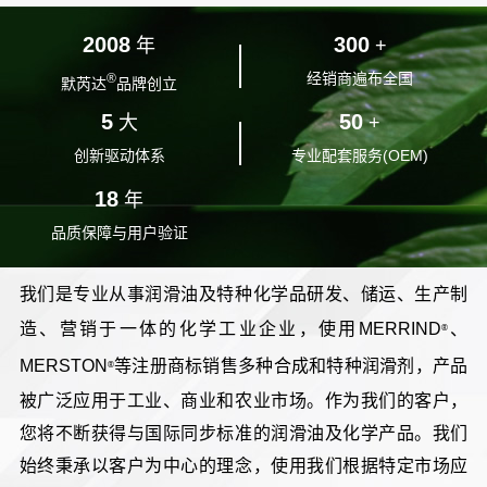
2008
300
年
+
经销商遍布全国
®
默芮达
品牌创立
5
50
大
+
创新驱动体系
专业配套服务(OEM)
18
年
品质保障与用户验证
我们是专业从事润滑油及特种化学品研发、储运、生产制
造、营销于一体的化学工业企业，使用MERRIND
、
®
MERSTON
等注册商标销售多种合成和特种润滑剂，产品
®
被广泛应用于工业、商业和农业市场。作为我们的客户，
您将不断获得与国际同步标准的润滑油及化学产品。我们
始终秉承以客户为中心的理念，使用我们根据特定市场应