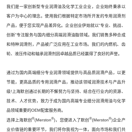
我们是一家创新型专业润滑油及化学工业企业，企业始终秉承以
客户为中心的理念。使用我们根据特定市场所开发的专用润滑剂
产品，便于您实现产品差异化。企业创业伊始就以“专业、挑战、
创新”专注服务与国内细分高端润滑油脂领域。我们销售多种合成
和特种润滑剂，产品被广泛应用在工业市场。我们的内燃机、齿
轮、液压传动和轴承润滑剂因卓越品质已经赢得了良好的声誉。
通过为国内高端细分专业润滑领域提供与高品质润滑产品，以更
节能，更高品质的专用润滑产品，推动该领域润滑技术与产品升
级!上海默创通过长期的不懈努力与坚持、结合在行业内的资源、
技术、人才优势，致力于成为国内高端专业细分润滑用油与化学
品领域重要的OEM配套服务商。
®
®
®
®
选择上海默创
(Merston
)，您便进入了默创
(Merston
)企业产
业价值链的重要环节，我们将你我视为一体，面向市场和我们共