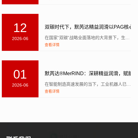
12
双碳时代下，默芮达精益润滑以PAG核心
在国家“双碳”战略全面落地的大背景下，生态环境部早在2021年1月便出台专项指导意见，明确要求钢铁...
2026-06
查看详情
01
默芮达®MerRIND：深耕精益润滑，赋能
在智能制造高速发展的当下，工业机器人已成为汽车制造、高端装备等领域的核心生产载体。相关数据表明，国...
2026-06
查看详情