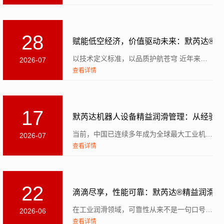
28
赋能低空经济，价值驱动未来：默芮达®全
以技术定义标准，以品质护航苍穹 近年来，无人机在诸多应用领域展现出巨大潜力，推动国内...
2026-07
查看详情
17
默芮达机器人设备精益润滑管理：从经验
当前，中国已连续多年成为全球最大工业机器人市场，近三年新增装机量占全球一半以上。工业机器人大规模部署...
2026-07
查看详情
22
滴滴尽享，性能可靠：默芮达®精益润滑以
在工业润滑领域，可靠性从来不是一句口号，而是衡量产品价值的核心标尺。对默芮达®精益润滑而言...
2026-06
查看详情