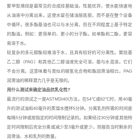
聚甲型烯烃是最常见的合成烃基础油，性能优异，使水能快速地
从油液中分离出来。这使水留在储油层底部，而不是在整个设备
中循环。很多酯基油也可以与水分离，但在不同程度上基于特定
的酯油。例如：更简单的、更小的分子酯。如单酯和二酯，更容
易溶于水。
较复杂的多元醇酯较难溶于水，且具有较好的可分离性。聚烷基
乙二醇（
PAG
）和其他乙二醇油液完全可溶，能与水混溶。它们
不会分离。这意味着与类似的碳氢化合物和酯润滑油相比，
PAG
润滑油的稀释潜力几乎是无限的。
用什么测试来确定油品抗乳化性
?
最流行的测试之一是
ASTMDI40I
方法。在
54
℃或
82
℃时，用
40
毫
升的测试油和
40
毫升的蒸馏水搅拌
5
分钟。分离乳剂所需的时间是
每隔
5
分钟或按指定的时间限制记录的。如果经过
30
分钟或其他特
定时间限制后完全分离或减少至
3
毫升或更少，则报告当时剩余的
润滑油、水和乳剂的数量。