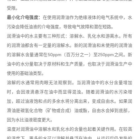
受限。
最小化介电强度：
在使用润滑油作为绝缘液体的电气系统中，水
污染会降低油液的介电强度，导致电气故障和潜在短路。
润滑油中的水主要有三种形式：溶解水、乳化水和游离水。所有
的润滑油都含有一定量的溶解水。新的润滑油和未使用的润滑油
的溶解水含量通常在
50ppm
（百万分之一）至
250ppm
之间。新
油中的水分量取决于原材料和生产质量，也取决于润滑油生产中
使用的基础油类型。
溶解的水通常用肉眼无法观察到。当润滑油中的水分含量增加
时，会因液滴悬浮在油中而显得混浊。随着润滑油的水污染增
加，超过油液饱和点的多余水将分离出来，变成自由水。如果润
滑油是碳氢化合物（矿物或合成）油或酯，自由水会掉到底部，
因为水比油液密度更大。
温度对润滑油中溶解水和乳化水的含量也起着关键作用。在较高
的温度下，更多的水可以溶解并悬浮在油中。从运行后仍发热的