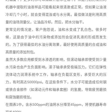
机器中提取的油液样品可能看起来很清澈或正常。但如果让油液
冷却几个小时，就会变得混浊或与水分离。最佳做法是利用高质
量的油场测量仪，让油品冷却。然后，把水分抽干。
更常见的情况是，客户抱怨说，油和水变成了乳白色。很多时
候，这是由于油中的污染物或添加剂会促进乳液的形成而发生
的。为了获得最佳的水油分离效果，最好使用高质量的合成油和
高质量的添加剂包。
虽然大多数应用都受到水渗透的影响，但滚动轴承即使受到少量
水污染也会产生负面影响。滚子轴承承受极端压力。它们在弹性
流体动力润滑系统中工作，轴承在负载区变形，承受巨大的压
力，有时高达
50000psi
。在这些条件下，水分子可能造成任何钢
或铁合金部件（如滚动元件和轴承套圈）的氢脆，导致疲劳磨损
和腐蚀磨损增加。
在图表
1
中。含水
500ppm
的油将水分降至
45ppm
，将使机器寿命