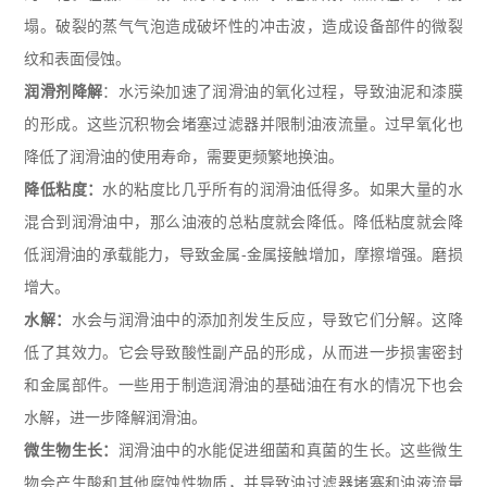
塌。破裂的蒸气气泡造成破坏性的冲击波，造成设备部件的微裂
纹和表面侵蚀。
润滑剂降解
：水污染加速了润滑油的氧化过程，导致油泥和漆膜
的形成。这些沉积物会堵塞过滤器并限制油液流量。过早氧化也
降低了润滑油的使用寿命，需要更频繁地换油。
降低粘度：
水的粘度比几乎所有的润滑油低得多。如果大量的水
混合到润滑油中，那么油液的总粘度就会降低。降低粘度就会降
低润滑油的承载能力，导致金属
-
金属接触增加，摩擦增强。磨损
增大。
水解：
水会与润滑油中的添加剂发生反应，导致它们分解。这降
低了其效力。它会导致酸性副产品的形成，从而进一步损害密封
和金属部件。一些用于制造润滑油的基础油在有水的情况下也会
水解，进一步降解润滑油。
微生物生长：
润滑油中的水能促进细菌和真菌的生长。这些微生
物会产生酸和其他腐蚀性物质，并导致油过滤器堵塞和油液流量