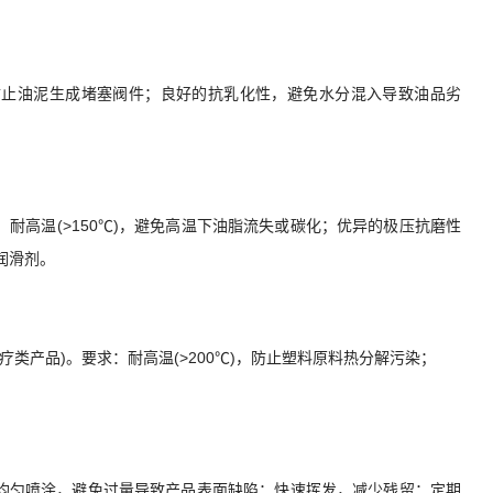
化性，防止油泥生成堵塞阀件；良好的抗乳化性，避免水分混入导致油品劣
求：耐高温(>150℃)，避免高温下油脂流失或碳化；优异的极压抗磨性
润滑剂。
疗类产品)。要求：耐高温(>200℃)，防止塑料原料热分解污染；
：均匀喷涂，避免过量导致产品表面缺陷；快速挥发，减少残留；定期