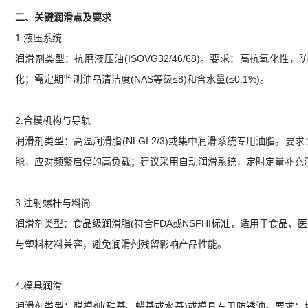
二、关键润滑点及要求
1.液压系统
润滑剂类型：抗磨液压油(ISOVG32/46/68)。要求：高抗氧
化；需定期监测油品清洁度(NAS等级≤8)和含水量(≤0.1%)。
2.合模机构与导轨
润滑剂类型：高温润滑脂(NLGI 2/3)或集中润滑系统专用油脂。要
能，应对频繁启停的高负载；建议采用自动润滑系统，定时定量补充
3.注射螺杆与料筒
润滑剂类型：食品级润滑脂(符合FDA或NSFHI标准，适用于食品、医
与塑料材料兼容，避免润滑剂残留影响产品性能。
4.模具润滑
润滑剂类型：脱模剂(硅基、蜡基或水基)或模具专用防锈油。要求