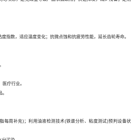
求：高粘度指数，适应温度变化；抗微点蚀和抗疲劳性能，延长齿轮寿命。
。
、医疗行业。
品。
轨脂每周补充)；利用油液检测技术(铁谱分析、粘度测试)预判设备状
水分污染。