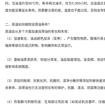
时。当油温升至80℃时，寿命再次减半，仅为5,000小时。当油温达到
度也能显著延长寿命。但需要注意的是，温度也不能过低，否则会导
二、高温如何缩短润滑油寿命?
高温会从多个方面加速润滑油的老化和失效：
（1）加速氧化：油品颜色加深（变黑），产生酸性物质。酸值升高
轴承等部位形成沉积物，影响散热和正常运行。
（2）基础油蒸发损失：轻组分挥发，油品黏度增加。油变稠，流动
接影响系统精度。
（3）添加剂耗竭：抗氧化剂、抗磨剂、清净分散剂等添加剂被快速消
余寿命，润滑油也已无法提供应有的保护，抗磨、清洁、防腐等功能
（4）热裂解与积碳形成：在局部过热区域（如发动机活塞环、压