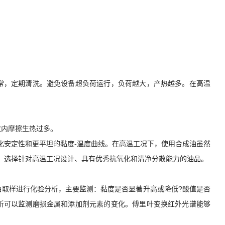
常，定期清洗。避免设备超负荷运行，负荷越大，产热越多。在高温
致内摩擦生热过多。
化安定性和更平坦的黏度-温度曲线。在高温工况下，使用合成油虽然
：选择针对高温工况设计、具有优秀抗氧化和清净分散能力的油品。
油取样进行化验分析，主要监测：黏度是否显著升高或降低?酸值是否
析可以监测磨损金属和添加剂元素的变化。傅里叶变换红外光谱能够