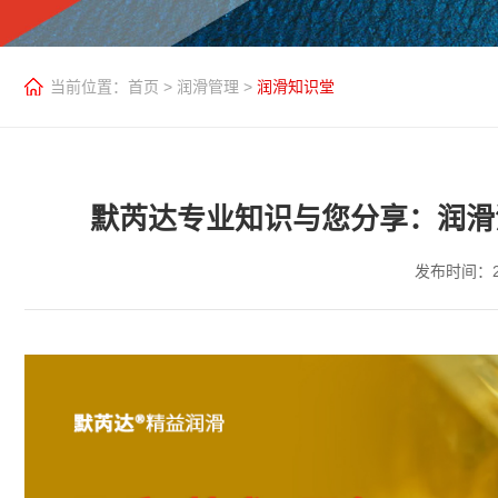
当前位置：
首页
>
润滑管理
>
润滑知识堂
默芮达专业知识与您分享：润滑
发布时间：20