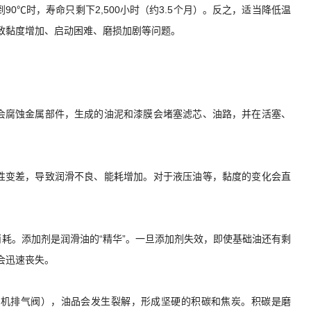
90℃时，寿命只剩下2,500小时（约3.5个月）。反之，适当降低温
致黏度增加、启动困难、磨损加剧等问题。
会腐蚀金属部件，生成的油泥和漆膜会堵塞滤芯、油路，并在活塞、
性变差，导致润滑不良、能耗增加。对于液压油等，黏度的变化会直
耗。添加剂是润滑油的“精华”。一旦添加剂失效，即使基础油还有剩
会迅速丧失。
缩机排气阀），油品会发生裂解，形成坚硬的积碳和焦炭。积碳是磨